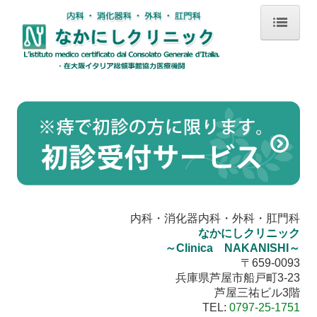
ホーム
院長・スタッフ紹介
診療案内
当院施設
痔核治療
内科・消化器内科・外科・肛門科
なかにしクリニック
高濃度ビタミンC点滴
～Clinica NAKANISHI～
〒659-0093
内視鏡検査について
兵庫県芦屋市船戸町3-23
芦屋三祐ビル3階
TEL:
0797-25-1751
院内紹介