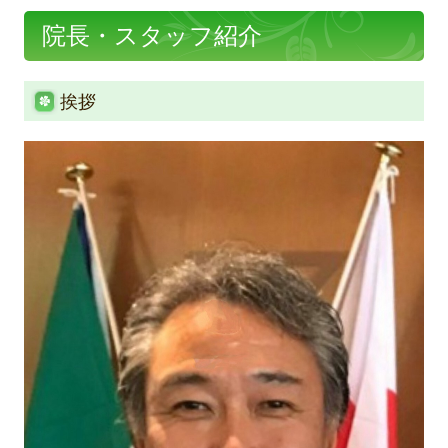
院長・スタッフ紹介
地図、交通案内
お知らせ
挨拶
お問い合わせ
個人情報保護方針
令和8年6月以降の診療について
オンライン診療