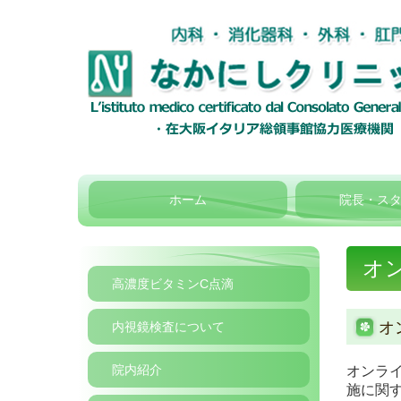
ホーム
院長・ス
オ
高濃度ビタミンC点滴
オ
内視鏡検査について
院内紹介
オンラ
施に関